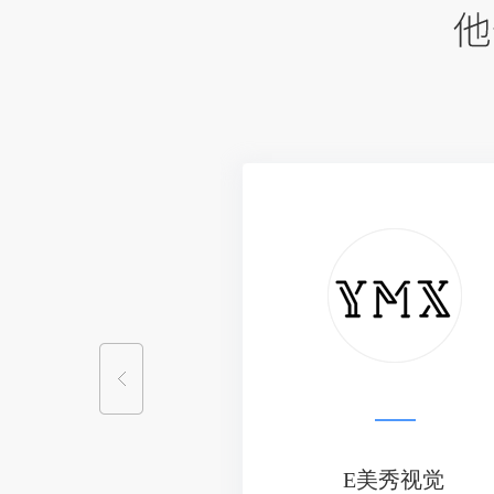
E美秀视觉
川居阁装饰