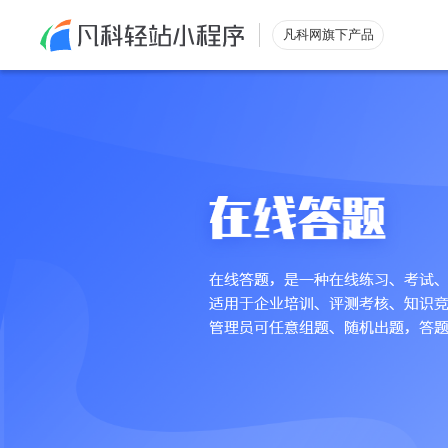
凡科网旗下产品
微信小程序
展示
信息系统
互动
万能表单
营销
集call解锁
运营
等级会员