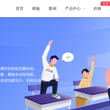
低至3
首页
模板
案例
产品中心
价格
百度小程序
抖音、头条小程序
内容系统
服务预约
查询系统
留言板
闯关打卡
投票活动
在线
新人有礼
优惠券
推广员
直播
商机雷达
员工权限