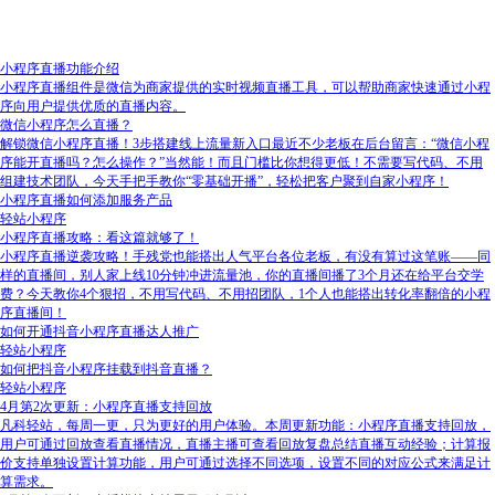
小程序直播功能介绍
小程序直播组件是微信为商家提供的实时视频直播工具，可以帮助商家快速通过小程
序向用户提供优质的直播内容。
微信小程序怎么直播？
解锁微信小程序直播！3步搭建线上流量新入口最近不少老板在后台留言：“微信小程
序能开直播吗？怎么操作？”当然能！而且门槛比你想得更低！不需要写代码、不用
组建技术团队，今天手把手教你“零基础开播”，轻松把客户聚到自家小程序！
小程序直播如何添加服务产品
轻站小程序
小程序直播攻略：看这篇就够了！
小程序直播逆袭攻略！手残党也能搭出人气平台各位老板，有没有算过这笔账——同
样的直播间，别人家上线10分钟冲进流量池，你的直播间播了3个月还在给平台交学
费？今天教你4个狠招，不用写代码、不用招团队，1个人也能搭出转化率翻倍的小程
序直播间！
如何开通抖音小程序直播达人推广
轻站小程序
如何把抖音小程序挂载到抖音直播？
轻站小程序
4月第2次更新：小程序直播支持回放
凡科轻站，每周一更，只为更好的用户体验。本周更新功能：小程序直播支持回放，
用户可通过回放查看直播情况，直播主播可查看回放复盘总结直播互动经验；计算报
价支持单独设置计算功能，用户可通过选择不同选项，设置不同的对应公式来满足计
算需求。