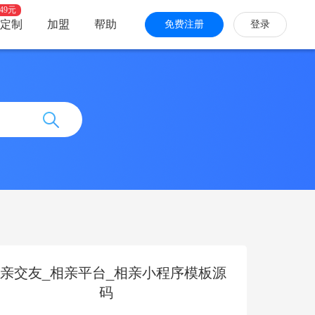
49元
定制
加盟
帮助
免费注册
登录
快手小程序
答题
计算报价
信息发布
亲交友_相亲平台_相亲小程序模板源
码