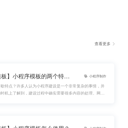
查看更多
【小程序模板】小程序模板的两个特点！
小程序制作
安歇特点？许多人认为小程序建设是一个非常复杂的事情，并
的时机上了解到，建设过程中确实需要很多内容的处理。网页
成了内容的重要组成部分，但如果有了小程序模板，小程序的
度上快得多，而且在建设难度上也能大大降低，因此应该更好
【校园服务微信小程序模板】校园服务预约小程序模板
【陪诊小程序模板】同城本地陪诊微信小程序模板