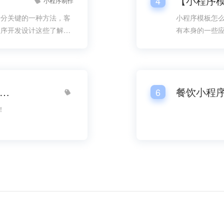
【小程序
4
小程序制作
十分关键的一种方法，客
小程序模板怎
程序开发设计这些了解的
有本身的一些
，而在对小程序关心的全
是很多人要想
关心的一部分。那么到底
模板小程序怎么做？【小程序模板搭建】
6
！
助力互点小程序模板【同城跑腿小程序模板】
任务发布小程序模板【同城信息小程序模板】
同城小