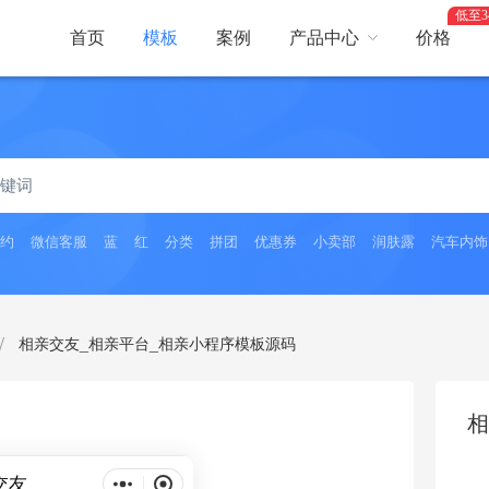
低至3
首页
模板
案例
产品中心
价格
百度小程序
抖音、头条小程序
约
微信客服
蓝
红
分类
拼团
优惠券
小卖部
润肤露
汽车内饰
内容系统
服务预约
查询系统
留言板
闯关打卡
投票活动
在线
/
相亲交友_相亲平台_相亲小程序模板源码
新人有礼
优惠券
推广员
直播
相
商机雷达
员工权限