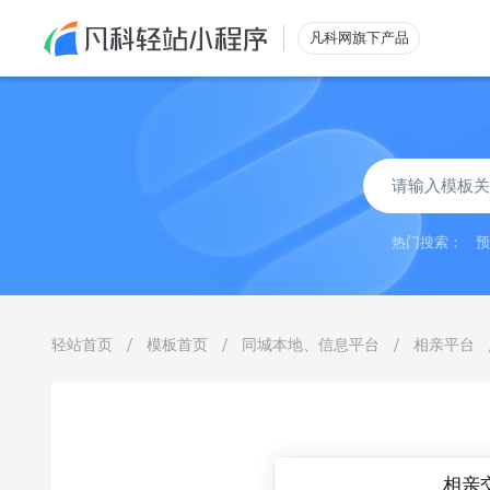
凡科网旗下产品
微信小程序
热门搜索：
预
展示
信息系统
互动
万能表单
/
/
/
轻站首页
模板首页
同城本地、信息平台
相亲平台
营销
集call解锁
运营
等级会员