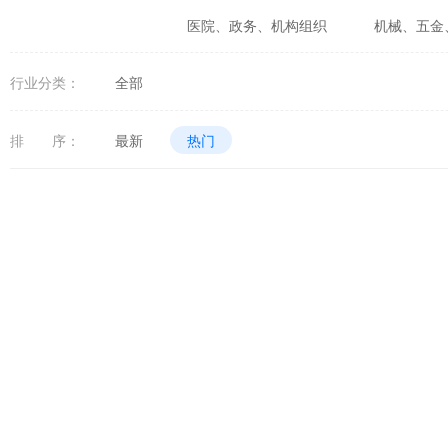
医院、政务、机构组织
机械、五金
婚庆、摄影、生活咨询
食品、生鲜
行业分类：
全部
体育、健身、休闲娱乐
数码、电器
排 序：
最新
热门