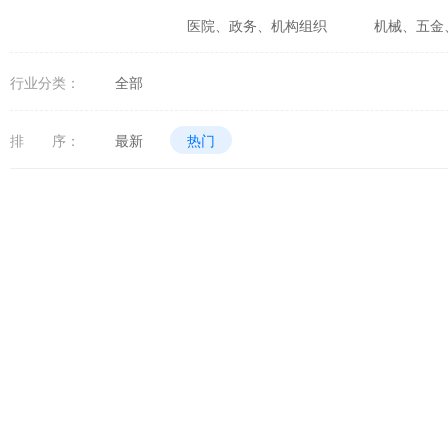
医院、政务、机构组织
机械、五金
婚庆、摄影、生活咨询
食品、生鲜
行业分类：
全部
体育、健身、休闲娱乐
数码、电器
排 序：
最新
热门