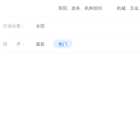
医院、政务、机构组织
机械、五金
婚庆、摄影、生活咨询
食品、生鲜
行业分类：
全部
体育、健身、休闲娱乐
数码、电器
排 序：
最新
热门