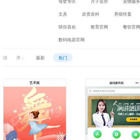
母婴专区
月子会所
宠物服
文具
农资农科
养殖牲畜
猜你喜欢
教育官网
餐饮官
数码电器官网
排 序：
最新
热门