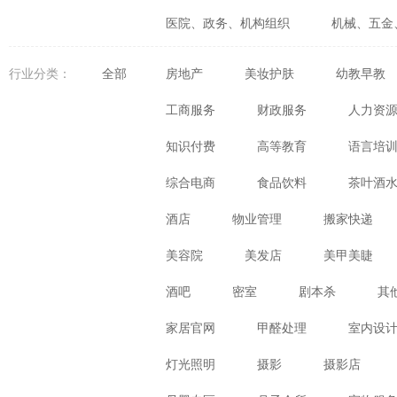
医院、政务、机构组织
机械、五金
婚庆、摄影、生活咨询
食品、生鲜
行业分类：
全部
房地产
美妆护肤
幼教早教
体育、健身、休闲娱乐
数码、电器
工商服务
财政服务
人力资
知识付费
高等教育
语言培
综合电商
食品饮料
茶叶酒
酒店
物业管理
搬家快递
美容院
美发店
美甲美睫
酒吧
密室
剧本杀
其
家居官网
甲醛处理
室内设
灯光照明
摄影
摄影店