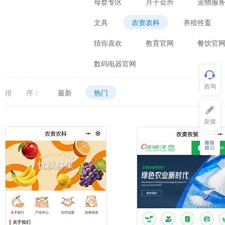
母婴专区
月子会所
宠物服
文具
农资农科
养殖牲畜
猜你喜欢
教育官网
餐饮官
数码电器官网
排 序：
最新
热门