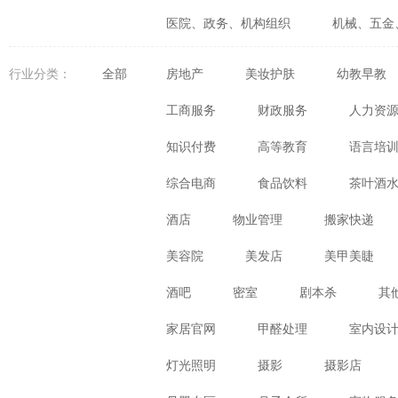
医院、政务、机构组织
机械、五金
婚庆、摄影、生活咨询
食品、生鲜
行业分类：
全部
房地产
美妆护肤
幼教早教
体育、健身、休闲娱乐
数码、电器
工商服务
财政服务
人力资
知识付费
高等教育
语言培
综合电商
食品饮料
茶叶酒
酒店
物业管理
搬家快递
美容院
美发店
美甲美睫
酒吧
密室
剧本杀
其
家居官网
甲醛处理
室内设
灯光照明
摄影
摄影店