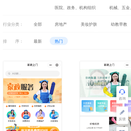
医院、政务、机构组织
机械、五金
婚庆、摄影、生活咨询
食品、生鲜
行业分类：
全部
房地产
美妆护肤
幼教早教
体育、健身、休闲娱乐
数码、电器
工商服务
财政服务
人力资
排 序：
最新
热门
知识付费
高等教育
语言培
综合电商
食品饮料
茶叶酒
酒店
物业管理
搬家快递
美容院
美发店
美甲美睫
酒吧
密室
剧本杀
其
家居官网
甲醛处理
室内设
灯光照明
摄影
摄影店