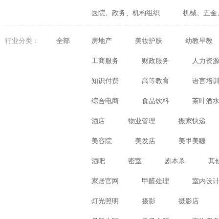
医院、政务、机构组织
机械、五金
婚庆、摄影、生活咨询
食品、生鲜
行业分类：
全部
房地产
美妆护肤
幼教早教
体育、健身、休闲娱乐
数码、电器
工商服务
财政服务
人力资
知识付费
高等教育
语言培
综合电商
食品饮料
茶叶酒
酒店
物业管理
搬家快递
美容院
美发店
美甲美睫
酒吧
密室
剧本杀
其
家居官网
甲醛处理
室内设
灯光照明
摄影
摄影店