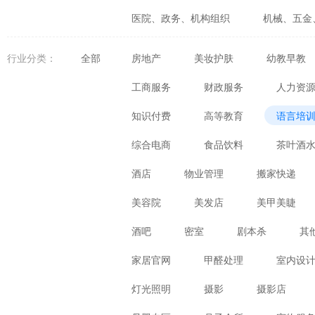
医院、政务、机构组织
机械、五金
婚庆、摄影、生活咨询
食品、生鲜
行业分类：
全部
房地产
美妆护肤
幼教早教
体育、健身、休闲娱乐
数码、电器
工商服务
财政服务
人力资
知识付费
高等教育
语言培
综合电商
食品饮料
茶叶酒
酒店
物业管理
搬家快递
美容院
美发店
美甲美睫
酒吧
密室
剧本杀
其
家居官网
甲醛处理
室内设
灯光照明
摄影
摄影店