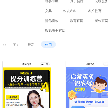
母婴专区
月子会所
宠物服
文具
农资农科
养殖牲畜
猜你喜欢
教育官网
餐饮官
数码电器官网
排 序：
最新
热门