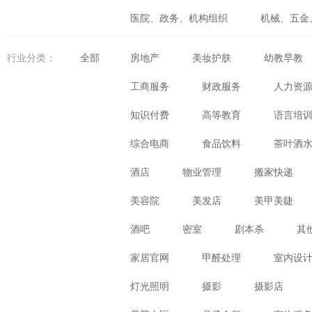
医院、政务、机构组织
机械、五金
婚庆、摄影、生活咨询
食品、生鲜
行业分类：
全部
房地产
美妆护肤
幼教早教
体育、健身、休闲娱乐
数码、电器
工商服务
财政服务
人力资
知识付费
高等教育
语言培
综合电商
食品饮料
茶叶酒
酒店
物业管理
搬家快递
美容院
美发店
美甲美睫
酒吧
密室
剧本杀
其
家居官网
甲醛处理
室内设
灯光照明
摄影
摄影店