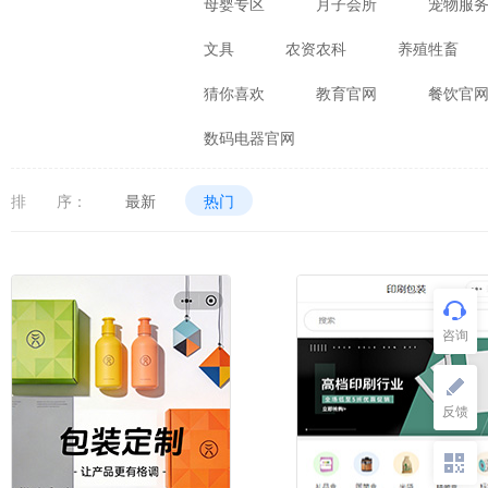
母婴专区
月子会所
宠物服
文具
农资农科
养殖牲畜
猜你喜欢
教育官网
餐饮官
数码电器官网
排 序：
最新
热门