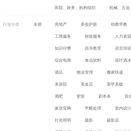
医院、政务、机构组织
机械、五金
婚庆、摄影、生活咨询
食品、生鲜
行业分类：
全部
房地产
美妆护肤
幼教早教
体育、健身、休闲娱乐
数码、电器
工商服务
财政服务
人力资
知识付费
高等教育
语言培
综合电商
食品饮料
茶叶酒
酒店
物业管理
搬家快递
美容院
美发店
美甲美睫
酒吧
密室
剧本杀
其
家居官网
甲醛处理
室内设
灯光照明
摄影
摄影店