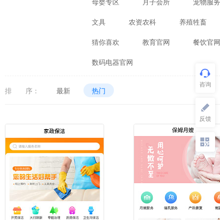
母婴专区
月子会所
宠物服
文具
农资农科
养殖牲畜
猜你喜欢
教育官网
餐饮官
数码电器官网
排 序：
最新
热门