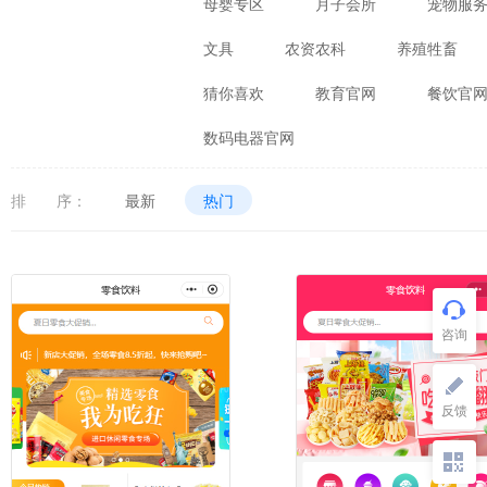
母婴专区
月子会所
宠物服
文具
农资农科
养殖牲畜
猜你喜欢
教育官网
餐饮官
数码电器官网
排 序：
最新
热门