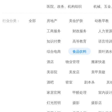
医院、政务、机构组织
机械、五金
婚庆、摄影、生活咨询
食品、生鲜
行业分类：
全部
房地产
美妆护肤
幼教早教
体育、健身、休闲娱乐
数码、电器
工商服务
财政服务
人力资
知识付费
高等教育
语言培
综合电商
食品饮料
茶叶酒
酒店
物业管理
搬家快递
美容院
美发店
美甲美睫
酒吧
密室
剧本杀
其
家居官网
甲醛处理
室内设
灯光照明
摄影
摄影店