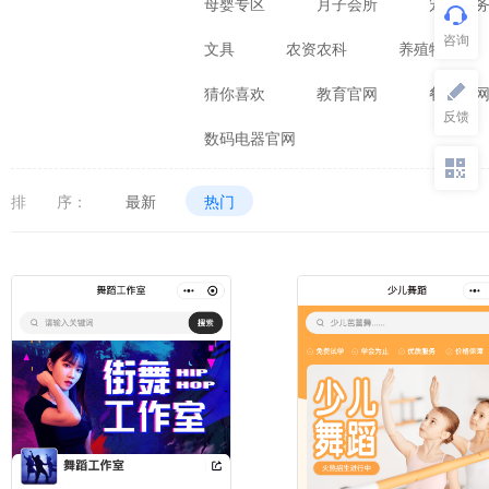
母婴专区
月子会所
宠物服
文具
农资农科
养殖牲畜
猜你喜欢
教育官网
餐饮官
数码电器官网
排 序：
最新
热门