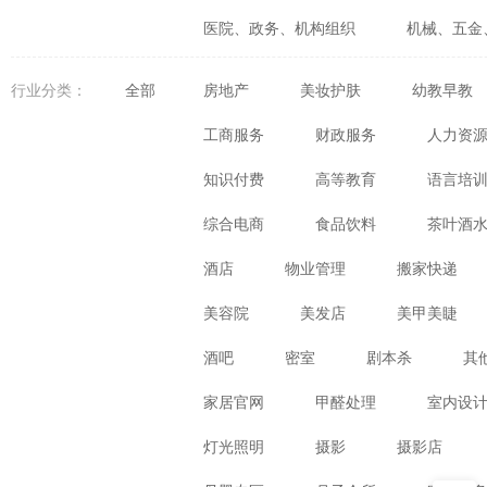
医院、政务、机构组织
机械、五金
婚庆、摄影、生活咨询
食品、生鲜
行业分类：
全部
房地产
美妆护肤
幼教早教
体育、健身、休闲娱乐
数码、电器
工商服务
财政服务
人力资
知识付费
高等教育
语言培
综合电商
食品饮料
茶叶酒
酒店
物业管理
搬家快递
美容院
美发店
美甲美睫
酒吧
密室
剧本杀
其
家居官网
甲醛处理
室内设
灯光照明
摄影
摄影店