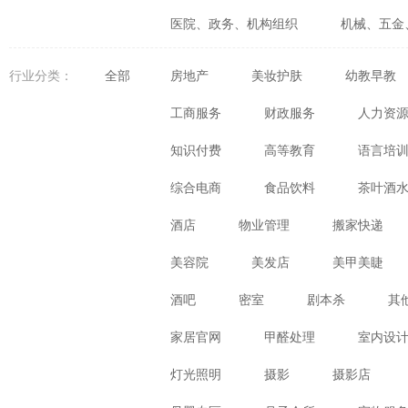
医院、政务、机构组织
机械、五金
婚庆、摄影、生活咨询
食品、生鲜
行业分类：
全部
房地产
美妆护肤
幼教早教
体育、健身、休闲娱乐
数码、电器
工商服务
财政服务
人力资
知识付费
高等教育
语言培
综合电商
食品饮料
茶叶酒
酒店
物业管理
搬家快递
美容院
美发店
美甲美睫
酒吧
密室
剧本杀
其
家居官网
甲醛处理
室内设
灯光照明
摄影
摄影店