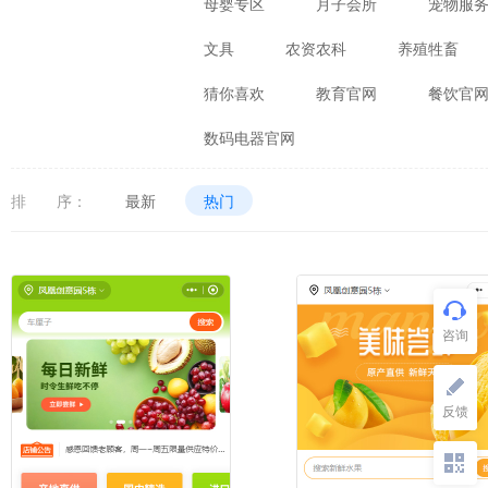
母婴专区
月子会所
宠物服
文具
农资农科
养殖牲畜
猜你喜欢
教育官网
餐饮官
数码电器官网
排 序：
最新
热门