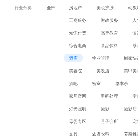
婚庆、摄影、生活咨询
食品
行业分类：
全部
房地产
美妆护肤
幼教
体育、健身、休闲娱乐
数码
工商服务
财政服务
人
知识付费
高等教育
语
综合电商
食品饮料
茶
酒店
物业管理
搬家快
美容院
美发店
美甲美
酒吧
密室
剧本杀
家居官网
甲醛处理
室
灯光照明
摄影
摄影店
母婴专区
月子会所
宠
文具
农资农科
养殖牲