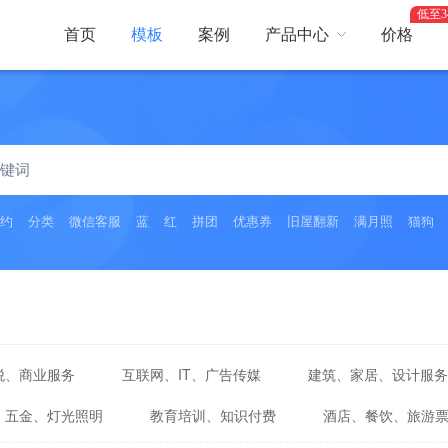
低至3
首页
模板
案例
产品中心
价格
百度小程序
抖音、头条小程序
约
分类
微信客服
蓝
红
拼团
优惠券
旧屋翻新
满月照
猫狗
内容系统
服务预约
查询系统
留言板
闯关打卡
投票活动
在线
新人有礼
优惠券
推广员
直播
税、商业服务
互联网、IT、广告传媒
建筑、家居、设计服务
商机雷达
员工权限
、五金、灯光照明
教育培训、知识付费
酒店、餐饮、旅游