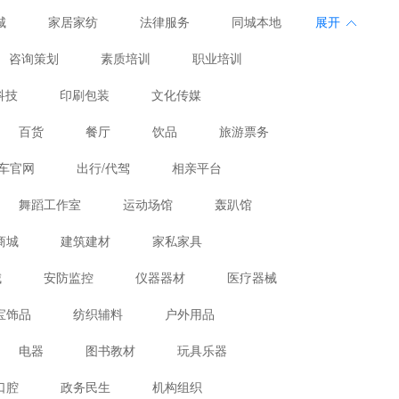
、户外用品
丽人、美容、医疗养生
城
家居家纺
法律服务
同城本地
展开
咨询策划
素质培训
职业培训
科技
印刷包装
文化传媒
百货
餐厅
饮品
旅游票务
车官网
出行/代驾
相亲平台
舞蹈工作室
运动场馆
轰趴馆
商城
建筑建材
家私家具
城
安防监控
仪器器材
医疗器械
宝饰品
纺织辅料
户外用品
电器
图书教材
玩具乐器
口腔
政务民生
机构组织