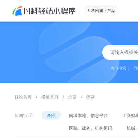
凡科网旗下产品
微信小程序
热门搜索：
预
展示
信息系统
互动
万能表单
/
/
/
轻站首页
模板首页
全部
酒店
营销
集call解锁
所属行业：
全部
同城本地、信息平台
工商财
运营
等级会员
医院、政务、机构组织
机械