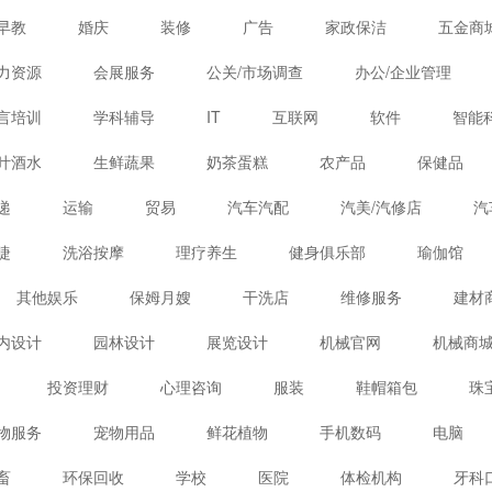
、生鲜、综合百货
家政维修、汽车、上门服务
服饰、箱包
早教
婚庆
装修
广告
家政保洁
五金商
、电器、小商品
母婴、宠物、鲜花
力资源
会展服务
公关/市场调查
办公/企业管理
言培训
学科辅导
IT
互联网
软件
智能
叶酒水
生鲜蔬果
奶茶蛋糕
农产品
保健品
递
运输
贸易
汽车汽配
汽美/汽修店
汽
睫
洗浴按摩
理疗养生
健身俱乐部
瑜伽馆
其他娱乐
保姆月嫂
干洗店
维修服务
建材
内设计
园林设计
展览设计
机械官网
机械商
投资理财
心理咨询
服装
鞋帽箱包
珠
物服务
宠物用品
鲜花植物
手机数码
电脑
畜
环保回收
学校
医院
体检机构
牙科